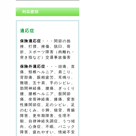
適応症
保険適応症
・・・関節の捻
挫、打撲、挫傷、脱臼、骨
折、スポーツ障害（肉離れ・
突き指など）交通事故傷害
保険外適応症
・・・頭痛、首
痛、頸椎ヘルニア、肩こり、
背部痛、眼精疲労、耳鳴り、
難聴、五十肩、手のシビレ、
肋間神経痛、腰痛、ぎっくり
腰、腰椎ヘルニア、股関節
痛、坐骨神経痛、膝痛、変形
性膝関節症、足のシビレ、足
のむくみ、Ｏ脚、猫背、胃腸
障害、更年期障害、生理不
順、自律神経失調症、うつ傾
向、心身症、不眠、パニック
障害、疲れやすい、情緒不安